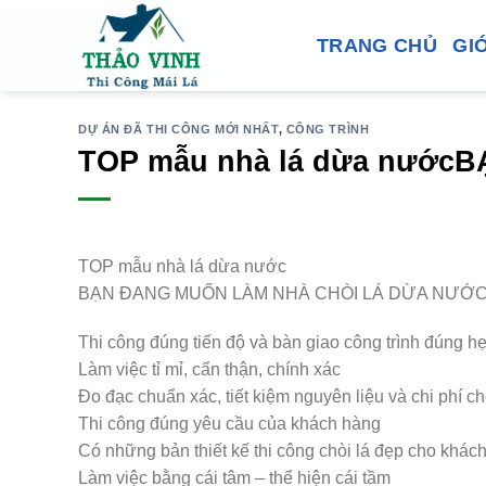
Bỏ
qua
TRANG CHỦ
GIỚ
nội
dung
DỰ ÁN ĐÃ THI CÔNG MỚI NHẤT
,
CÔNG TRÌNH
TOP mẫu nhà lá dừa nướ
TOP mẫu nhà lá dừa nước
BẠN ĐANG MUỐN LÀM NHÀ CHÒI LÁ DỪA NƯỚC
Thi công đúng tiến độ và bàn giao công trình đúng h
Làm việc tỉ mỉ, cẩn thận, chính xác
Đo đạc chuẩn xác, tiết kiệm nguyên liệu và chi phí 
Thi công đúng yêu cầu của khách hàng
Có những bản thiết kế thi công chòi lá đẹp cho khác
Làm việc bằng cái tâm – thể hiện cái tầm