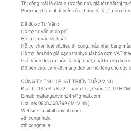
Thi công mái lá dừa nước tận nơi, giá tốt nhất thị trư
Phương châm phát triển của chúng tôi là: “Luôn đảm
Để được Tư Vấn :
Hỗ trợ tư vấn miễn phí
Hỗ trợ tư vấn kỹ thuật.
Hỗ trợ chọn loại vật liệu thi công, mẫu nhà, bảng mẫu 
Hỗ trợ làm báo giá cạnh tranh, xuất hóa đơn VAT the
Giá thành đưa ra luôn là thấp nhất, chất lượng dịch vụ
Độ bền cao, cam kết mang đến sự hài lòng cho quý 
CÔNG TY TNHH PHÁT TRIỂN THẢO VINH
Địa chỉ: 18/5 Bis KP2, Thạnh Lộc, Quận 12, TP.HCM
Email: mailanganvinh24h@gmail.com
Hotline: 0908.368.799 ( Mr Vinh )
Website : mailathaovinh.com
#thicongnhala
#thicongmaila