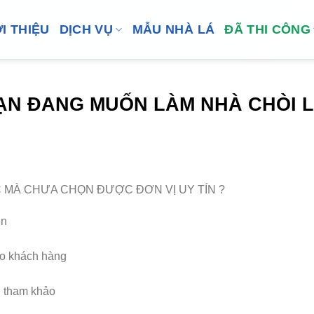
I THIỆU
DỊCH VỤ
MẪU NHÀ LÁ
ĐÃ THI CÔNG
cBẠN ĐANG MUỐN LÀM NHÀ CHÒI 
 MÀ CHƯA CHỌN ĐƯỢC ĐƠN VỊ UY TÍN ?
ẹn
cho khách hàng
h tham khảo