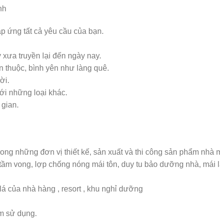
nh
ứng tất cả yêu cầu của bạn.
xưa truyền lại đến ngày nay.
n thuộc, bình yên như làng quê.
ời.
với những loại khác.
 gian.
ững đơn vị thiết kế, sản xuất và thi công sản phẩm nhà mái l
tầm vong, lợp chống nóng mái tôn, duy tu bảo dưỡng nhà, mái lá, 
lá của nhà hàng , resort , khu nghỉ dưỡng
m sử dụng.