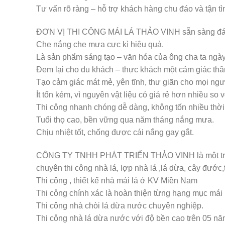
Tư vấn rõ ràng – hỗ trợ khách hàng chu đáo và tận tì
ĐƠN VỊ THI CÔNG MÁI LÁ THẢO VINH sẵn sàng đáp 
Che nắng che mưa cực kì hiệu quả.
Là sản phẩm sáng tạo – văn hóa của ông cha ta ngày 
Đem lại cho du khách – thực khách một cảm giác thâ
Tạo cảm giác mát mẻ, yên tĩnh, thư giãn cho mọi ngư
Ít tốn kém, vì nguyên vật liệu có giá rẻ hơn nhiều so 
Thi công nhanh chóng dễ dàng, không tốn nhiều thời
Tuổi thọ cao, bền vững qua năm tháng nắng mưa.
Chịu nhiệt tốt, chống được cái nắng gay gắt.
CÔNG TY TNHH PHÁT TRIỂN THẢO VINH là một trong nh
chuyên thi công nhà lá, lợp nhà lá ,lá dừa, cây đước,
Thi công , thiết kế nhà mái lá ở KV Miền Nam
Thi công chính xác là hoàn thiện từng hạng mục mái 
Thi công nhà chòi lá dừa nước chuyên nghiệp.
Thi công nhà lá dừa nước với độ bền cao trên 05 nă