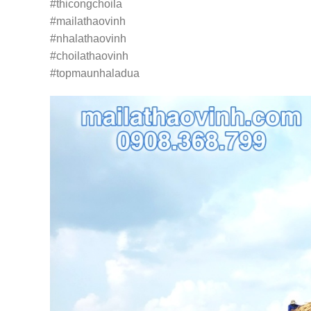
#thicongchoila
#mailathaovinh
#nhalathaovinh
#choilathaovinh
#topmaunhaladua