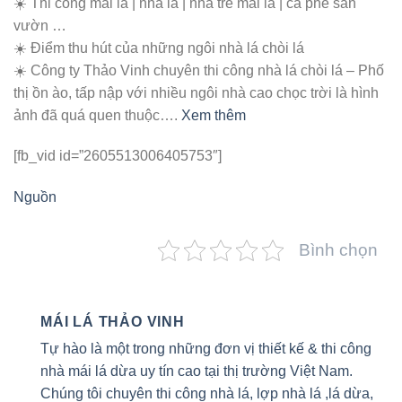
☀️ Thi công mái lá | nhà lá | nhà tre mái lá | cà phê sân
vườn …
☀️ Điểm thu hút của những ngôi nhà lá chòi lá
☀️ Công ty Thảo Vinh chuyên thi công nhà lá chòi lá – Phố
thị ồn ào, tấp nập với nhiều ngôi nhà cao chọc trời là hình
ảnh đã quá quen thuộc….
Xem thêm
[fb_vid id=”2605513006405753″]
Nguồn
Bình chọn
MÁI LÁ THẢO VINH
Tự hào là một trong những đơn vị thiết kế & thi công
nhà mái lá dừa uy tín cao tại thị trường Việt Nam.
Chúng tôi chuyên thi công nhà lá, lợp nhà lá ,lá dừa,