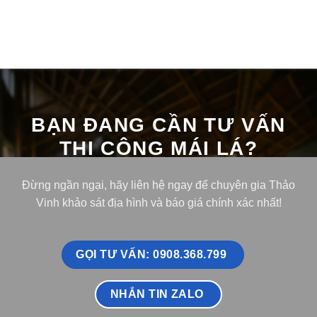
BẠN ĐANG CẦN TƯ VẤN
THI CÔNG MÁI LÁ?
Đừng ngần ngại, hãy liên hệ ngay để chuyên gia Thảo
Vinh khảo sát địa hình và báo giá chính xác nhất!
GỌI TƯ VẤN: 0908.368.799
NHẮN TIN ZALO