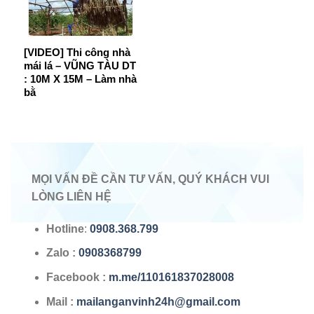
[VIDEO] Thi công nhà
mái lá – VŨNG TÀU DT
: 10M X 15M – Làm nhà
bằ
MỌI VẤN ĐỀ CẦN TƯ VẤN, QUÝ KHÁCH VUI
LÒNG LIÊN HỆ
Hotline
:
0908.368.799
Zalo
:
0908368799
Facebook :
m.me/110161837028008
Mail :
mailanganvinh24h@gmail.com