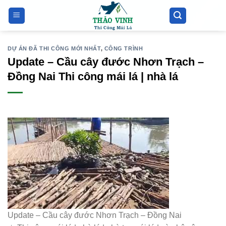
Bỏ
qua
nội
dung
DỰ ÁN ĐÃ THI CÔNG MỚI NHẤT
,
CÔNG TRÌNH
Update – Cầu cây đước Nhơn Trạch –
Đồng Nai Thi công mái lá | nhà lá
Update – Cầu cây đước Nhơn Trạch – Đồng Nai