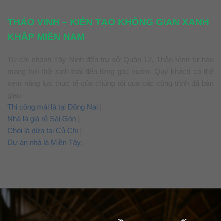
THẢO VINH – KIẾN TẠO KHÔNG GIAN XANH
KHẮP MIỀN NAM
Từ chi nhánh Tây Ninh đến trụ sở Quận 12, Thảo Vinh tự hào
mang hơi thở sinh thái đến từng góc vườn. Quý khách có thể
xem năng lực thực tế của chúng tôi qua các công trình đã bàn
giao:
Thi công mái lá tại Đồng Nai
|
Nhà lá giá rẻ Sài Gòn
|
Chòi lá dừa tại Củ Chi
|
Dự án nhà lá Miền Tây
.