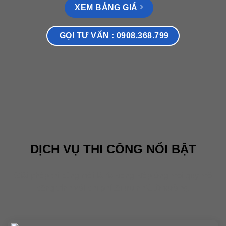
XEM BẢNG GIÁ
GỌI TƯ VẤN : 0908.368.799
DỊCH VỤ THI CÔNG NỔI BẬT
Giải pháp thi công mái lá đa dạng, đáp ứng mọi quy mô
công trình với chi phí tối ưu nhất từ xưởng.