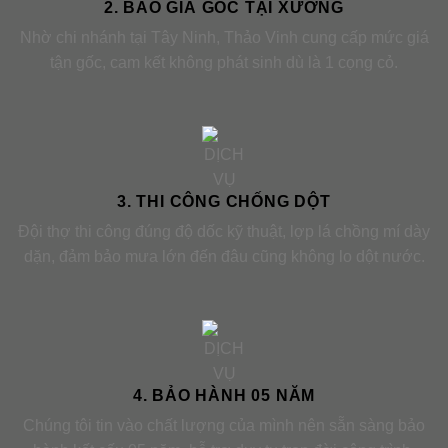
2. BÁO GIÁ GỐC TẠI XƯỞNG
Nhờ chi nhánh tại Tây Ninh, Thảo Vinh cung cấp mức giá
tận gốc, cam kết không phát sinh dù là 1 cọng cỏ.
3. THI CÔNG CHỐNG DỘT
Đội thợ thi công đúng độ dốc kỹ thuật, lợp lá chồng mí dày
dặn, đảm bảo mưa lớn đến đâu cũng không lo dột nước.
4. BẢO HÀNH 05 NĂM
Chúng tôi tin vào chất lượng của mình nên sẵn sàng bảo