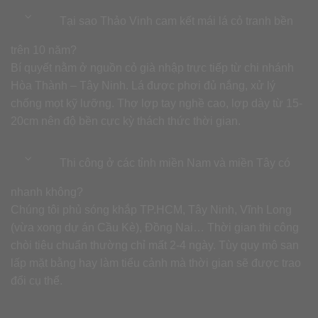
Tại sao Thảo Vinh cam kết mái lá cỏ tranh bền
trên 10 năm?
Bí quyết nằm ở nguồn cỏ già nhập trực tiếp từ chi nhánh
Hòa Thành – Tây Ninh. Lá được phơi đủ nắng, xử lý
chống mọt kỹ lưỡng. Thợ lợp tay nghề cao, lợp dày từ 15-
20cm nên độ bền cực kỳ thách thức thời gian.
Thi công ở các tỉnh miền Nam và miền Tây có
nhanh không?
Chúng tôi phủ sóng khắp TP.HCM, Tây Ninh, Vĩnh Long
(vừa xong dự án Cầu Kè), Đồng Nai… Thời gian thi công
chòi tiêu chuẩn thường chỉ mất 2-4 ngày. Tùy quy mô san
lấp mặt bằng hay làm tiểu cảnh mà thời gian sẽ được trao
đổi cụ thể.