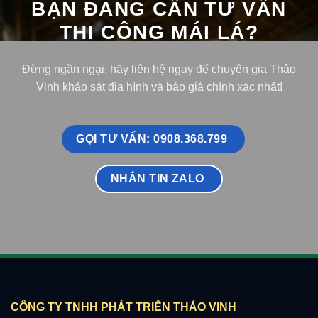
BẠN ĐANG CẦN TƯ VẤN
THI CÔNG MÁI LÁ?
Đừng ngần ngại, hãy liên hệ ngay để chuyên gia Thảo
Vinh khảo sát địa hình và báo giá chính xác nhất!
GỌI TƯ VẤN: 0908.368.799
NHẮN TIN ZALO
CÔNG TY TNHH PHÁT TRIỂN THẢO VINH