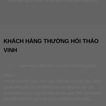
hành kết cấu 05 năm, hỗ trợ duy tu trọn đời công trình.
KHÁCH HÀNG THƯỜNG HỎI THẢO
VINH
Làm nhà lá diện tích nhỏ (dưới 30m2) giá bao
nhiêu?
Với dự án nhỏ, Thảo Vinh vẫn nhận thi công tận tâm. Đơn
giá thường trên 500.000đ/m2 tùy vào độ phức tạp của
khung kèo và khu vực thi công xa hay gần. Nếu quý khách
làm diện tích lớn, giá chắc chắn sẽ tốt hơn rất nhiều.