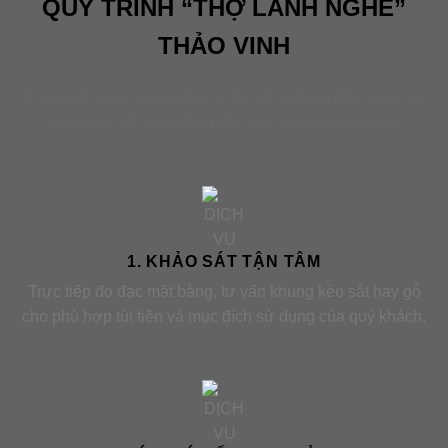
QUY TRÌNH “THỢ LÀNH NGHỀ”
THẢO VINH
Chúng tôi kiểm soát chặt chẽ từ gốc (vật tư) đến ngọn (kỹ
thuật lợp) để công trình bền đẹp cùng năm tháng.
1. KHẢO SÁT TẬN TÂM
Trực tiếp đo đạc mặt bằng, tư vấn khung kèo sắt hay gỗ
cho phù hợp túi tiền và mục đích sử dụng của quý khách.