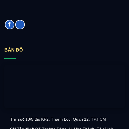
BẢN ĐỒ
Trụ sở:
18/5 Bis KP2, Thạnh Lộc, Quận 12, TP.HCM
CN Tây Ninh:
Xã Trường Đông, H. Hòa Thành, Tây Ninh