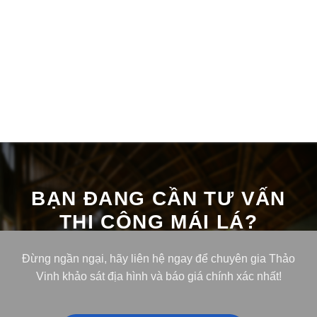
BẠN ĐANG CẦN TƯ VẤN
THI CÔNG MÁI LÁ?
Đừng ngần ngại, hãy liên hệ ngay để chuyên gia Thảo
Vinh khảo sát địa hình và báo giá chính xác nhất!