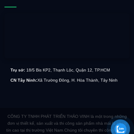
Trụ sở:
18/5 Bis KP2, Thạnh Lộc, Quận 12, TP.HCM
CN Tây Ninh:
Xã Trường Đông, H. Hòa Thành, Tây Ninh
CÔNG TY TNHH PHÁT TRIỂN THẢO VINH là một trong những
đơn vị thiết kế, sản xuất và thi công sản phẩm nhà mái lá có uy
tín cao tại thị trường Việt Nam.Chúng tôi chuyên thi công nhà lá,