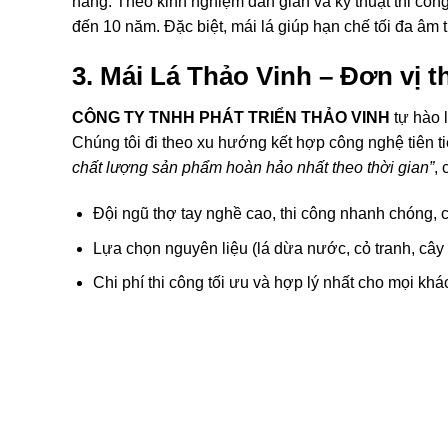
năng. Theo kinh nghiệm dân gian và kỹ thuật thi cô
đến 10 năm. Đặc biệt, mái lá giúp hạn chế tối đa âm
3. Mái Lá Thảo Vinh – Đơn vị 
CÔNG TY TNHH PHÁT TRIỂN THẢO VINH
tự hào l
Chúng tôi đi theo xu hướng kết hợp công nghệ tiên ti
chất lượng sản phẩm hoàn hảo nhất theo thời gian”
, 
Đội ngũ thợ tay nghề cao, thi công nhanh chóng, 
Lựa chọn nguyên liệu (lá dừa nước, cỏ tranh, câ
Chi phí thi công tối ưu và hợp lý nhất cho mọi khá