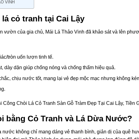
ẢO VINH
 lá cỏ tranh tại Cai Lậy
 vườn của gia chủ, Mái Lá Thảo Vinh đã khảo sát và lên phương
iác/tròn uốn lượn tinh tế.
t, dày dặn giúp chống nóng và chống thấm hiệu quả.
ắc, chịu nước tốt, mang lại vẻ đẹp mộc mạc nhưng không kém
ng.
hòi bằng Cỏ Tranh và Lá Dừa Nước?
ừa nước không chỉ mang dáng vẻ thanh bình, giản dị của quê h