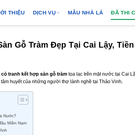
IỚI THIỆU
DỊCH VỤ
MẪU NHÀ LÁ
ĐÃ THI 
Sàn Gỗ Tràm Đẹp Tại Cai Lậy, Tiền
á cỏ tranh kết hợp sàn gỗ tràm
tọa lạc trên mặt nước tại Cai L
à tâm huyết của những người thợ lành nghề tại Thảo Vinh.
ừa Nước?
g đầu Miền Nam
Vinh