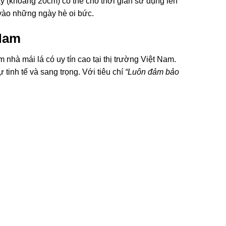
y (khoảng 20cm) có thể cho thời gian sử dụng lên
 vào những ngày hè oi bức.
 Nam
 nhà mái lá có uy tín cao tại thị trường Việt Nam.
tinh tế và sang trọng. Với tiêu chí
“Luôn đảm bảo