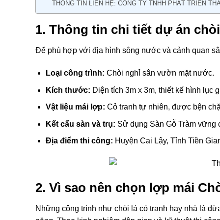
THÔNG TIN LIÊN HỆ: CÔNG TY TNHH PHÁT TRIỂN TH
1. Thông tin chi tiết dự án chòi
Để phù hợp với địa hình sông nước và cảnh quan sân
Loại công trình:
Chòi nghỉ sân vườn mặt nước.
Kích thước:
Diện tích 3m x 3m, thiết kế hình lục g
Vật liệu mái lợp:
Cỏ tranh tự nhiên, được bện chặ
Kết cấu sàn và trụ:
Sử dụng Sàn Gỗ Tràm vững ch
Địa điểm thi công:
Huyện Cai Lậy, Tỉnh Tiền Gia
2. Vì sao nên chọn lợp mái C
Những công trình như chòi lá cỏ tranh hay nhà lá d