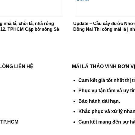
g nhà lá, chòi lá, nhà rông
Update – Cầu cây đước Nhơn
Q12, TPHCM Cặp bờ sông Sà
Đồng Nai Thi công mái lá | nh
LÒNG LIÊN HỆ
MÁI LÁ THẢO VINH ĐƠN VỊ
Cam kết giá tốt nhất thị 
Phục vụ tận tâm và uy tín
Bảo hành dài hạn.
Khắc phục và xử lý nha
, TP.HCM
Cam kết mang đến sự hà