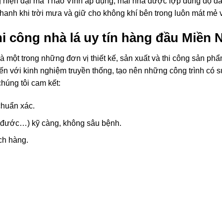
ng hiện đại mà Thảo Vinh áp dụng, mái nhà được lợp đúng độ dà
 thanh khi trời mưa và giữ cho không khí bên trong luôn mát mẻ
thi công nhà lá uy tín hàng đầu Miền
à một trong những đơn vị thiết kế, sản xuất và thi công sản phẩm
ến với kinh nghiệm truyền thống, tạo nên những công trình có sự 
chúng tôi cam kết:
chuẩn xác.
y đước…) kỹ càng, không sâu bệnh.
ch hàng.