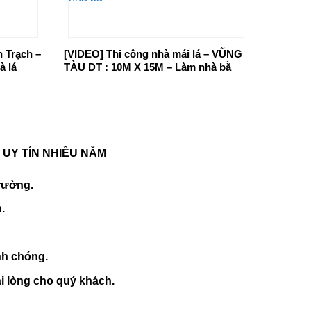
 Trạch –
[VIDEO] Thi công nhà mái lá – VŨNG
à lá
TÀU DT : 10M X 15M – Làm nhà bằ
 UY TÍN NHIỀU NĂM
trường.
.
nh chóng.
i lòng cho quý khách.