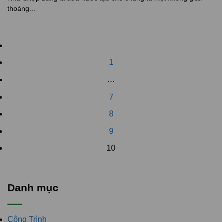
thoáng...
1
…
7
8
9
10
Danh mục
Công Trình