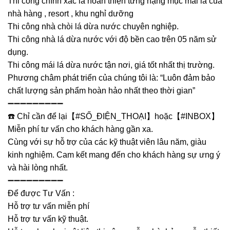
Thi công chính xác là hoàn thiện từng hạng mục mái lá của
nhà hàng , resort , khu nghỉ dưỡng
Thi công nhà chòi lá dừa nước chuyên nghiệp.
Thi công nhà lá dừa nước với độ bền cao trên 05 năm sử
dụng.
Thi công mái lá dừa nước tận nơi, giá tốt nhất thị trường.
Phương châm phát triển của chúng tôi là: “Luôn đảm bảo
chất lượng sản phẩm hoàn hảo nhất theo thời gian”
➖➖➖➖➖➖➖➖➖
☎️ Chỉ cần để lại【#SỐ_ĐIỆN_THOẠI】hoặc【#INBOX】
Miễn phí tư vấn cho khách hàng gần xa.
Cùng với sự hỗ trợ của các kỹ thuật viên lâu năm, giàu
kinh nghiệm. Cam kết mang đến cho khách hàng sự ưng ý
và hài lòng nhất.
➖➖➖➖➖➖➖➖➖
Để được Tư Vấn :
Hỗ trợ tư vấn miễn phí
Hỗ trợ tư vấn kỹ thuật.