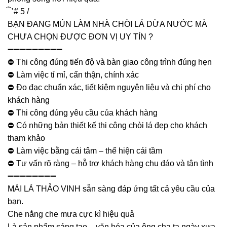
́ ̉ ̛̀ # 5 /
BẠN ĐANG MÚN LÀM NHÀ CHÒI LÁ DỪA NƯỚC MÀ
CHƯA CHỌN ĐƯỢC ĐƠN VỊ UY TÍN ?
➖➖➖➖➖➖➖➖➖
⛔️ Thi công đúng tiến độ và bàn giao công trình đúng hẹn
⛔️ Làm việc tỉ mỉ, cẩn thận, chính xác
⛔️ Đo đạc chuẩn xác, tiết kiệm nguyên liệu và chi phí cho
khách hàng
⛔️ Thi công đúng yêu cầu của khách hàng
⛔️ Có những bản thiết kế thi công chòi lá đẹp cho khách
tham khảo
⛔️ Làm việc bằng cái tâm – thể hiện cái tầm
⛔️ Tư vấn rõ ràng – hỗ trợ khách hàng chu đáo và tận tình
➖➖➖➖➖➖➖➖
MÁI LÁ THẢO VINH sẵn sàng đáp ứng tất cả yêu cầu của
bạn.
Che nắng che mưa cực kì hiệu quả
Là sản phẩm sáng tạo – văn hóa của ông cha ta ngày xưa