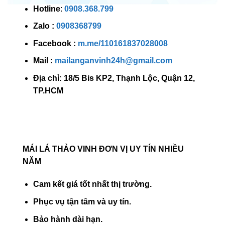
Hotline
:
0908.368.799
Zalo
:
0908368799
Facebook :
m.me/110161837028008
Mail :
mailanganvinh24h@gmail.com
Địa chỉ: 18/5 Bis KP2, Thạnh Lộc, Quận 12,
TP.HCM
MÁI LÁ THẢO VINH ĐƠN VỊ UY TÍN NHIỀU
NĂM
Cam kết giá tốt nhất thị trường.
Phục vụ tận tâm và uy tín.
Bảo hành dài hạn.