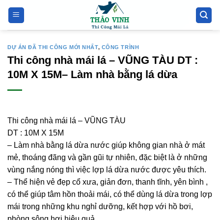
Bỏ
qua
nội
dung
DỰ ÁN ĐÃ THI CÔNG MỚI NHẤT
,
CÔNG TRÌNH
Thi công nhà mái lá – VŨNG TÀU DT :
10M X 15M– Làm nhà bằng lá dừa
Thi công nhà mái lá – VŨNG TÀU
DT : 10M X 15M
– Làm nhà bằng lá dừa nước giúp không gian nhà ở mát
mẻ, thoáng đãng và gần gũi tự nhiên, đặc biệt là ở những
vùng nắng nóng thì việc lợp lá dừa nước được yêu thích.
– Thể hiện vẻ đẹp cổ xưa, giản đơn, thanh tĩnh, yên bình ,
có thể giúp tâm hồn thoải mái, có thể dùng lá dừa trong lợp
mái trong những khu nghỉ dưỡng, kết hợp với hồ bơi,
phòng sông hơi hiệu quả.