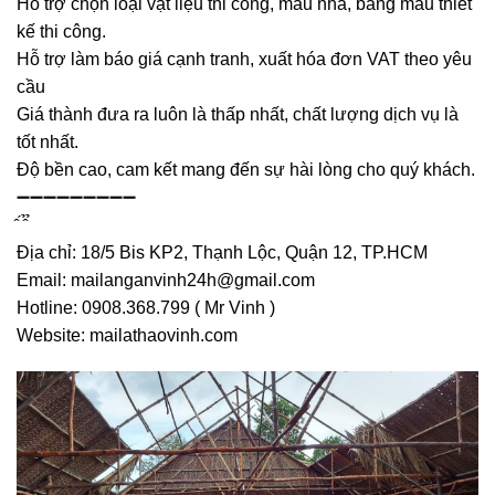
Hỗ trợ chọn loại vật liệu thi công, mẫu nhà, bảng mẫu thiết
kế thi công.
Hỗ trợ làm báo giá cạnh tranh, xuất hóa đơn VAT theo yêu
cầu
Giá thành đưa ra luôn là thấp nhất, chất lượng dịch vụ là
tốt nhất.
Độ bền cao, cam kết mang đến sự hài lòng cho quý khách.
➖➖➖➖➖➖➖➖➖
̂ ́ ̂̉ ̉
Địa chỉ: 18/5 Bis KP2, Thạnh Lộc, Quận 12, TP.HCM
Email: mailanganvinh24h@gmail.com
Hotline: 0908.368.799 ( Mr Vinh )
Website: mailathaovinh.com