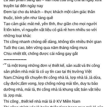
truyền lại đến ngày nay
Đem lại cho du khách – thực khách một cảm giác thân
thuộc, bình yên như làng quê
Tạo cảm giác mát mẻ, yên tĩnh, thư giãn cho mọi người
Ít tốn kém, vì nguyên vật liệu có giá rẻ hơn nhiều so với
những loại khác
Thi công nhanh chóng dễ dàng, không tốn nhiều thời gian
Tuổi thọ cao, bền vững qua năm tháng nắng mưa
Chịu nhiệt tốt, chống được cái nắng gay gắt
➖➖➖➖➖➖➖➖
̂ ́ ̂̉ ̉ là một trong những đơn vị thiết kế, sản xuất và thi công
sản phẩm nhà mái lá có uy tín cao tại thị trường Việt
Nam.Chúng tôi chuyên thi công nhà lá, lợp nhà lá ,lá dừa,
cây đước,tầm vong, lợp chống nóng mái tôn, duy tu bảo
dưỡng nhà, mái lá, thi công nhà lá khung sắt; bán vật liệu
lá ,lợp mái.
Thi công , thiết kế nhà mái lá ở KV Miền Nam