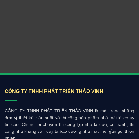
GỌI TƯ VẤN: 0908.368.799
NHẮN TIN ZALO
CÔNG TY TNHH PHÁT TRIỂN THẢO VINH
CÔNG TY TNHH PHÁT TRIỂN THẢO VINH là một trong những
đơn vị thiết kế, sản xuất và thi công sản phẩm nhà mái lá có uy
tín cao. Chúng tôi chuyên thi công lợp nhà lá dừa, cỏ tranh, thi
công nhà khung sắt, duy tu bảo dưỡng nhà mát mẻ, gần gũi thiên
nhiên.