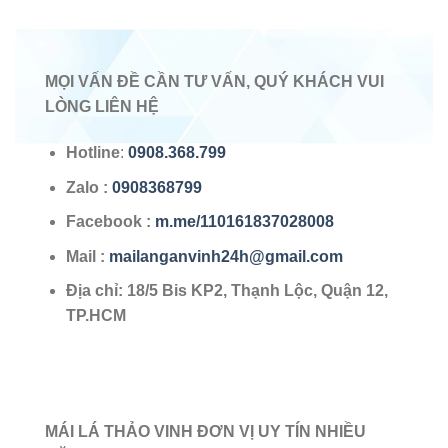
MỌI VẤN ĐỀ CẦN TƯ VẤN, QUÝ KHÁCH VUI
LÒNG LIÊN HỆ
Hotline
:
0908.368.799
Zalo
:
0908368799
Facebook :
m.me/110161837028008
Mail :
mailanganvinh24h@gmail.com
Địa chỉ: 18/5 Bis KP2, Thạnh Lộc, Quận 12,
TP.HCM
MÁI LÁ THẢO VINH ĐƠN VỊ UY TÍN NHIỀU