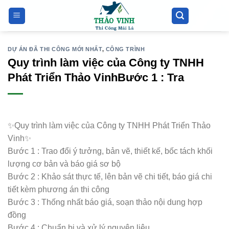
Bỏ
qua
nội
dung
DỰ ÁN ĐÃ THI CÔNG MỚI NHẤT
,
CÔNG TRÌNH
Quy trình làm việc của Công ty TNHH
Phát Triển Thảo VinhBước 1 : Tra
✨Quy trình làm việc của Công ty TNHH Phát Triển Thảo
Vinh✨
Bước 1 : Trao đổi ý tưởng, bản vẽ, thiết kế, bốc tách khối
lượng cơ bản và báo giá sơ bộ
Bước 2 : Khảo sát thực tế, lên bản vẽ chi tiết, báo giá chi
tiết kèm phương án thi công
Bước 3 : Thống nhất báo giá, soạn thảo nội dung hợp
đồng
Bước 4 : Chuẩn bị và xử lý nguyên liệu