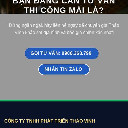
BẠN ĐANG CẦN TƯ VẤN
THI CÔNG MÁI LÁ?
Đừng ngần ngại, hãy liên hệ ngay để chuyên gia Thảo
Vinh khảo sát địa hình và báo giá chính xác nhất!
GỌI TƯ VẤN: 0908.368.799
NHẮN TIN ZALO
CÔNG TY TNHH PHÁT TRIỂN THẢO VINH