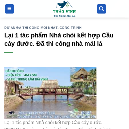
Bỏ
qua
nội
dung
DỰ ÁN ĐÃ THI CÔNG MỚI NHẤT
,
CÔNG TRÌNH
Lại 1 tác phẩm Nhà chòi kết hợp Cầu
cây đước. Đã thi công nhà mái lá
Lại 1 tác phẩm Nhà chòi kết hợp Cầu cây đước.