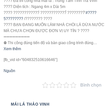
???? Đã thi công nhà mái lá : Trung Tâm Tỉnh Trà Vinh
???? Diện tích : Ngang 4m x Dài 5m
???? ????????????́ ????????????̉ ????????̛̀
#????
5????????
/???????? ????
???? BẠN ĐANG MUỐN LÀM NHÀ CHÒI LÁ DỪA NƯỚC
MÀ CHƯA CHỌN ĐƯỢC ĐƠN VỊ UY TÍN ? ????
➖➖➖➖➖➖➖➖➖
⛔️ Thi công đúng tiến độ và bàn giao công trình đúng…
Xem thêm
[fb_vid id=”604832510616646″]
Nguồn
Bình chọn
MÁI LÁ THẢO VINH