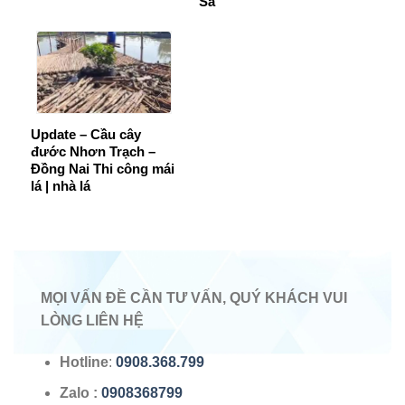
Sà
Update – Cầu cây
đước Nhơn Trạch –
Đồng Nai Thi công mái
lá | nhà lá
MỌI VẤN ĐỀ CẦN TƯ VẤN, QUÝ KHÁCH VUI
LÒNG LIÊN HỆ
Hotline
:
0908.368.799
Zalo
:
0908368799