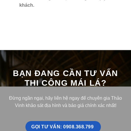
khách.
BẠN ĐANG CẦN TƯ VẤN
THI CÔNG MÁI LÁ?
Đừng ngần ngại, hãy liên hệ ngay để chuyên gia Thảo
Vinh khảo sát địa hình và báo giá chính xác nhất!
GỌI TƯ VẤN: 0908.368.799