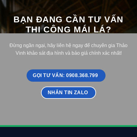
BẠN ĐANG CẦN TƯ VẤN
THI CÔNG MÁI LÁ?
Đừng ngần ngại, hãy liên hệ ngay để chuyên gia Thảo
Vinh khảo sát địa hình và báo giá chính xác nhất!
GỌI TƯ VẤN: 0908.368.799
NHẮN TIN ZALO