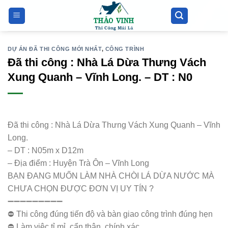
Bỏ
qua
nội
dung
DỰ ÁN ĐÃ THI CÔNG MỚI NHẤT
,
CÔNG TRÌNH
Đã thi công : Nhà Lá Dừa Thưng Vách
Xung Quanh – Vĩnh Long. – DT : N0
Đã thi công : Nhà Lá Dừa Thưng Vách Xung Quanh – Vĩnh
Long.
– DT : N05m x D12m
– Địa điểm : Huyện Trà Ôn – Vĩnh Long
BẠN ĐANG MUỐN LÀM NHÀ CHÒI LÁ DỪA NƯỚC MÀ
CHƯA CHỌN ĐƯỢC ĐƠN VỊ UY TÍN ?
➖➖➖➖➖➖➖➖➖
⛔️ Thi công đúng tiến độ và bàn giao công trình đúng hẹn
⛔️ Làm việc tỉ mỉ, cẩn thận, chính xác