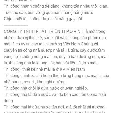
Thi công nhanh chóng dễ dàng, không tốn nhiều thời gian.
Tuổi thọ cao, bền vững qua năm tháng nắng mưa.
Chịu nhiệt tốt, chống được cái nắng gay gắt.
➖➖➖➖➖➖➖➖
CÔNG TY TNHH PHÁT TRIỂN THẢO VINH là một trong
những đơn vị thiết kế, sản xuất và thi công sản phẩm nhà
mái lá có uy tín cao tại thị trường Việt Nam.Chúng tôi
chuyên thi công nhà lá, lợp nhà lá ,lá dừa, cây đước,tầm
vong, lợp chống nóng mái tôn, duy tu bảo dưỡng nhà, mái
lá, thi công nhà lá khung sắt; bán vật liệu lá ,lợp mái.
Thi công , thiết kế nhà mái lá ở KV Miền Nam
Thi công chính xác là hoàn thiện từng hạng mục mái lá của
nhà hàng , resort , khu nghỉ dưỡng
Thi công nhà chòi lá dừa nước chuyên nghiệp.
Thi công nhà lá dừa nước với độ bền cao trên 05 năm sử
dụng.
Thi công mái lá dừa nước tận nơi, giá tốt nhất thị trường.