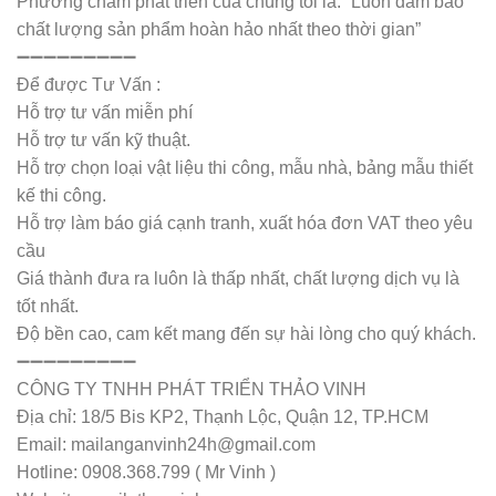
Phương châm phát triển của chúng tôi là: “Luôn đảm bảo
chất lượng sản phẩm hoàn hảo nhất theo thời gian”
➖➖➖➖➖➖➖➖➖
Để được Tư Vấn :
Hỗ trợ tư vấn miễn phí
Hỗ trợ tư vấn kỹ thuật.
Hỗ trợ chọn loại vật liệu thi công, mẫu nhà, bảng mẫu thiết
kế thi công.
Hỗ trợ làm báo giá cạnh tranh, xuất hóa đơn VAT theo yêu
cầu
Giá thành đưa ra luôn là thấp nhất, chất lượng dịch vụ là
tốt nhất.
Độ bền cao, cam kết mang đến sự hài lòng cho quý khách.
➖➖➖➖➖➖➖➖➖
CÔNG TY TNHH PHÁT TRIỂN THẢO VINH
Địa chỉ: 18/5 Bis KP2, Thạnh Lộc, Quận 12, TP.HCM
Email: mailanganvinh24h@gmail.com
Hotline: 0908.368.799 ( Mr Vinh )