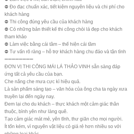
⛔️ Đo đạc chuẩn xác, tiết kiệm nguyên liệu và chi phí cho
khách hàng
⛔️ Thi công đúng yêu cầu của khách hàng
⛔️ Có những bản thiết kế thi công chòi lá đẹp cho khách
tham khảo
⛔️ Làm việc bằng cái tâm – thể hiện cái tầm
⛔️ Tư vấn rõ ràng – hỗ trợ khách hàng chu đáo và tận tình
➖➖➖➖➖➖➖➖
ĐƠN VỊ THI CÔNG MÁI LÁ THẢO VINH sẵn sàng đáp
ứng tất cả yêu cầu của bạn.
Che nắng che mưa cực kì hiệu quả.
Là sản phẩm sáng tạo – văn hóa của ông cha ta ngày xưa
truyền lại đến ngày nay.
Đem lại cho du khách – thực khách một cảm giác thân
thuộc, bình yên như làng quê.
Tạo cảm giác mát mẻ, yên tĩnh, thư giãn cho mọi người.
Ít tốn kém, vì nguyên vật liệu có giá rẻ hơn nhiều so với
những loại khác.