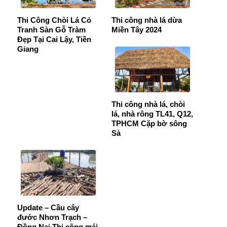
Thi Công Chòi Lá Cỏ
Thi công nhà lá dừa
Tranh Sàn Gỗ Tràm
Miền Tây 2024
Đẹp Tại Cai Lậy, Tiền
Giang
Thi công nhà lá, chòi
lá, nhà rông TL41, Q12,
TPHCM Cặp bờ sông
Sà
Update – Cầu cây
đước Nhơn Trạch –
Đồng Nai Thi công mái