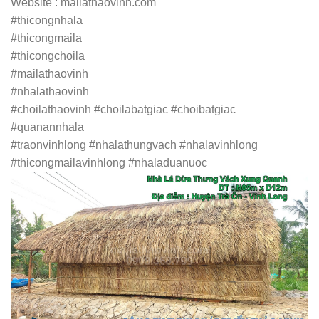
Website : mailathaovinh.com
#thicongnhala
#thicongmaila
#thicongchoila
#mailathaovinh
#nhalathaovinh
#choilathaovinh #choilabatgiac #choibatgiac
#quanannhala
#traonvinhlong #nhalathungvach #nhalavinhlong
#thicongmailavinhlong #nhaladuanuoc