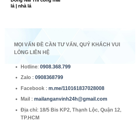
lá | nhà lá
MỌI VẤN ĐỀ CẦN TƯ VẤN, QUÝ KHÁCH VUI
LÒNG LIÊN HỆ
Hotline
:
0908.368.799
Zalo
:
0908368799
Facebook :
m.me/110161837028008
Mail :
mailanganvinh24h@gmail.com
Địa chỉ: 18/5 Bis KP2, Thạnh Lộc, Quận 12,
TP.HCM