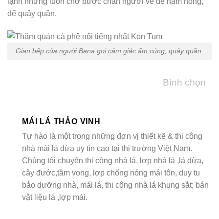
lạnh nhưng luôn chờ bước chân người về để hâm nóng,
để quây quần.
Gian bếp của người Bana gợi cảm giác ấm cúng, quây quần.
Bình chọn
MÁI LÁ THẢO VINH
Tự hào là một trong những đơn vị thiết kế & thi công
nhà mái lá dừa uy tín cao tại thị trường Việt Nam.
Chúng tôi chuyên thi công nhà lá, lợp nhà lá ,lá dừa,
cây đước,tầm vong, lợp chống nóng mái tôn, duy tu
bảo dưỡng nhà, mái lá, thi công nhà lá khung sắt; bán
vật liệu lá ,lợp mái.