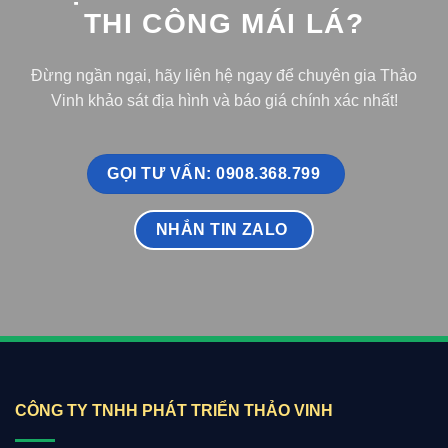
THI CÔNG MÁI LÁ?
Đừng ngần ngại, hãy liên hệ ngay để chuyên gia Thảo
Vinh khảo sát địa hình và báo giá chính xác nhất!
GỌI TƯ VẤN: 0908.368.799
NHẮN TIN ZALO
CÔNG TY TNHH PHÁT TRIỂN THẢO VINH