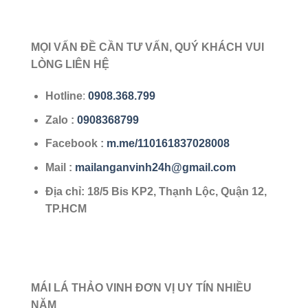
MỌI VẤN ĐỀ CẦN TƯ VẤN, QUÝ KHÁCH VUI
LÒNG LIÊN HỆ
Hotline
:
0908.368.799
Zalo
:
0908368799
Facebook :
m.me/110161837028008
Mail :
mailanganvinh24h@gmail.com
Địa chỉ: 18/5 Bis KP2, Thạnh Lộc, Quận 12,
TP.HCM
MÁI LÁ THẢO VINH ĐƠN VỊ UY TÍN NHIỀU
NĂM