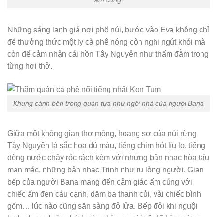
Những sáng lạnh giá nơi phố núi, bước vào Eva không chỉ
để thưởng thức một ly cà phê nóng còn nghi ngút khói mà
còn để cảm nhận cái hồn Tây Nguyên như thấm đẫm trong
từng hơi thở.
Khung cảnh bên trong quán tựa như ngôi nhà của người Bana
Giữa một không gian thơ mộng, hoang sơ của núi rừng
Tây Nguyên là sắc hoa đủ màu, tiếng chim hót líu lo, tiếng
dòng nước chảy róc rách kèm với những bản nhạc hòa tấu
man mác, những bản nhạc Trịnh như ru lòng người. Gian
bếp của người Bana mang đến cảm giác ấm cúng với
chiếc ấm đen cáu cạnh, dăm ba thanh củi, vài chiếc bình
gốm… lúc nào cũng sẵn sàng đỏ lửa. Bếp đôi khi nguội