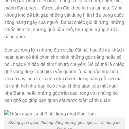
những tác phẩm điêu khắc bằng sắt là trái bom, chiếc mũ,
mảnh đạn pháo… được sắp đặt khéo léo và tài hoa. Càng
không khó để bắt gặp những vật dụng hiện hữu trong cuộc
sống hàng ngày của người Bana: chiếc gùi đi rừng, những
chiếc đèn tre, những quả bầu khô, những lu đựng nước
bằng gốm…
Eva tuy rộng lớn nhưng được sắp đặt hài hòa để du khách
hoàn toàn có thể chọn cho mình những góc riêng hoặc sôi
nổi, hoặc kín đáo để tâm tình trò chuyện. Đó có thể là chiếc
ghế võng được đặt giữa vây quanh là hàng rào trúc hòa
với cỏ cây, hoa lá, là nếp nhà được dựng bằng gỗ với mái
lá tranh hệt như bạn bước vào không gian của một ngôi
nhà Bana, hoặc những góc trên cao, rộng với những bộ
bàn ghế gỗ giúp bạn quan sát được toàn cảnh quán.
Không gian quán thoáng đãng nhưng góc ngồi lại rất riêng tư,
ấm cúng.