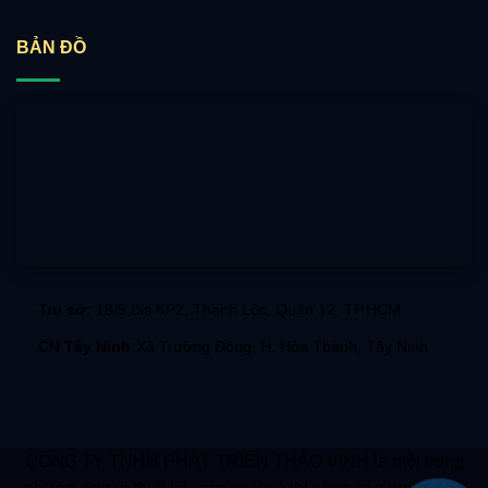
BẢN ĐỒ
Trụ sở:
18/5 Bis KP2, Thạnh Lộc, Quận 12, TP.HCM
CN Tây Ninh:
Xã Trường Đông, H. Hòa Thành, Tây Ninh
CÔNG TY TNHH PHÁT TRIỂN THẢO VINH là một trong