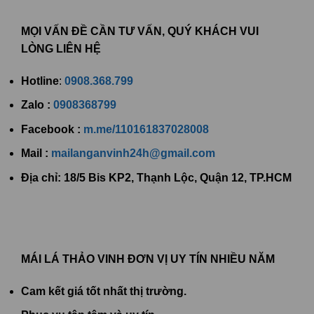
MỌI VẤN ĐỀ CẦN TƯ VẤN, QUÝ KHÁCH VUI
LÒNG LIÊN HỆ
Hotline
:
0908.368.799
Zalo
:
0908368799
Facebook :
m.me/110161837028008
Mail :
mailanganvinh24h@gmail.com
Địa chỉ: 18/5 Bis KP2, Thạnh Lộc, Quận 12, TP.HCM
MÁI LÁ THẢO VINH ĐƠN VỊ UY TÍN NHIỀU NĂM
Cam kết giá tốt nhất thị trường.