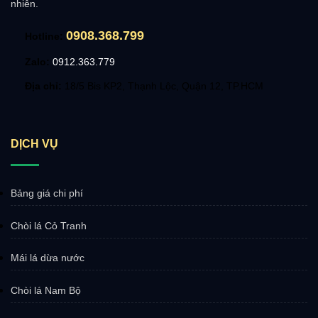
nhiên.
0908.368.799
Hotline:
Zalo:
0912.363.779
Địa chỉ:
18/5 Bis KP2, Thạnh Lộc, Quận 12, TP.HCM
DỊCH VỤ
Bảng giá chi phí
Chòi lá Cỏ Tranh
Mái lá dừa nước
Chòi lá Nam Bộ