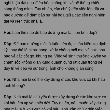
nghi hiện đại như điều hòa không khí và hệ thống chiếu
sáng thông minh. Tuy nhiên, cần chú ý đến việc lắp đặt và
bảo dưỡng để đảm bảo sự hài hòa giữa các tiện nghi hiện
đại và kiến trúc nhà lá.
Hỏi:
Làm thế nào để bảo dưỡng mái lá luôn bền đẹp?
Đáp:
Để bảo dưỡng mái lá luôn bền đẹp, cần kiểm tra định
kỳ, thay thế lá bị hư hỏng, xử lý chống mối mọt và sơn phủ
bảo vệ các cột gỗ, khung tre. Việc vệ sinh thường xuyên và
chăm sóc không gian xung quanh cũng rất quan trọng để
duy trì vẻ đẹp và sự trong lành cho không gian sống.
Hỏi:
Nhà mái lá có thể xây dựng ở các khu vực có khí hậu
lạnh không?
Đáp:
Nhà mái lá chủ yếu được xây dựng ở các khu vực có
khí hậu ấm áp và nhiệt đới. Tuy nhiên, nếu muốn xây dựng
nhà mái lá ở khu vực có khí hậu lạnh, cần chú ý đến việc