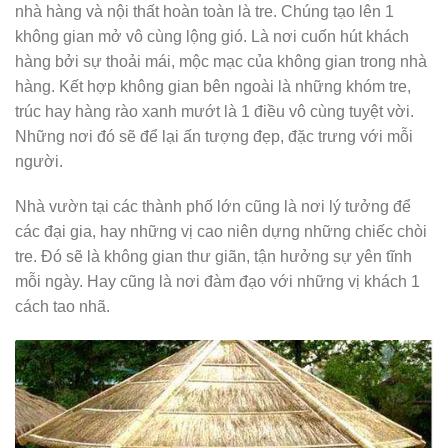
nhà hàng và nội thất hoàn toàn là tre. Chúng tạo lên 1
không gian mở vô cùng lộng gió. Là nơi cuốn hút khách
hàng bởi sự thoải mái, mộc mạc của không gian trong nhà
hàng. Kết hợp không gian bên ngoài là những khóm tre,
trúc hay hàng rào xanh mướt là 1 điều vô cùng tuyệt vời.
Những nơi đó sẽ để lại ấn tượng đẹp, đặc trưng với mỗi
người.
Nhà vườn tại các thành phố lớn cũng là nơi lý tưởng để
các đại gia, hay những vị cao niên dựng những chiếc chòi
tre. Đó sẽ là không gian thư giãn, tận hưởng sự yên tĩnh
mỗi ngày. Hay cũng là nơi đàm đạo với những vị khách 1
cách tao nhã.