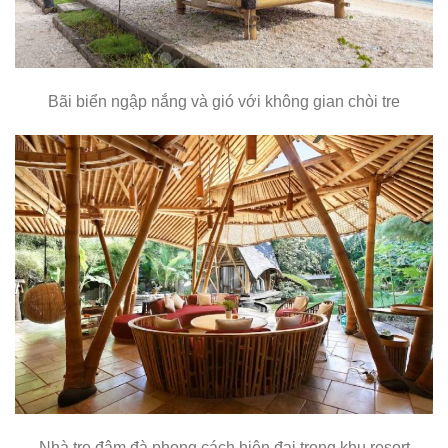
Bãi biển ngập nắng và gió với không gian chòi tre
Nhà tre đậm đà phong cách hiện đại trong khu resort