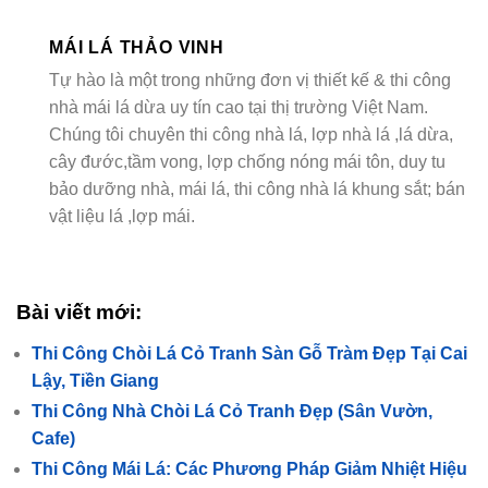
MÁI LÁ THẢO VINH
Tự hào là một trong những đơn vị thiết kế & thi công
nhà mái lá dừa uy tín cao tại thị trường Việt Nam.
Chúng tôi chuyên thi công nhà lá, lợp nhà lá ,lá dừa,
cây đước,tầm vong, lợp chống nóng mái tôn, duy tu
bảo dưỡng nhà, mái lá, thi công nhà lá khung sắt; bán
vật liệu lá ,lợp mái.
Bài viết mới:
Thi Công Chòi Lá Cỏ Tranh Sàn Gỗ Tràm Đẹp Tại Cai
Lậy, Tiền Giang
Thi Công Nhà Chòi Lá Cỏ Tranh Đẹp (Sân Vườn,
Cafe)
Thi Công Mái Lá: Các Phương Pháp Giảm Nhiệt Hiệu