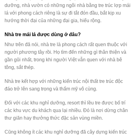
dưỡng, nhà vườn có những ngôi nhà bằng tre trúc lợp mái
lá với phong cách riêng là sự đi tắt đón đầu, bắt kịp xu
hướng thời đại của những đại gia, hiểu rộng.
Nhà tre mái lá được dùng ở đâu?
Như trên đã nói, nhà tre là phong cách rất quen thuộc với
người phương tây rồi. Họ tìm đến những gì thân thiện và
gần gũi nhất, trong khi người Việt vẫn quen với nhà bê
tông, sắt thép.
Nhà tre kết hợp với những kiến trúc nội thất tre trúc độc
đáo trở lên sang trọng và thẩm mỹ vô cùng.
Đối với các khu nghỉ dưỡng, resort thì lều tre được bố trí
các khu vực du khách qua lại nhiều. Đó là nơi dừng chân
thư giãn hay thưởng thức đặc sản vùng miền.
Cũng không ít các khu nghỉ dưỡng đã cây dựng kiến trúc