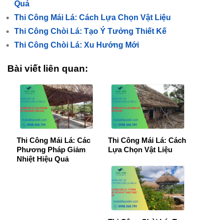
Quả
Thi Công Mái Lá: Cách Lựa Chọn Vật Liệu
Thi Công Chòi Lá: Tạo Ý Tưởng Thiết Kế
Thi Công Chòi Lá: Xu Hướng Mới
Bài viết liên quan:
Thi Công Mái Lá: Các
Thi Công Mái Lá: Cách
Phương Pháp Giảm
Lựa Chọn Vật Liệu
Nhiệt Hiệu Quả