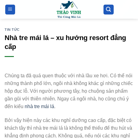
Bỏ
qua
nội
dung
TIN TỨC
Nhà tre mái lá – xu hướng resort đẳng
cấp
Chúng ta đã quá quen thuộc với nhà lầu xe hơi. Có thể nói
những thành phố lớn, ngôi nhà không khác gì những chiếc
hộp đục lỗ. Với người phương tây, họ chuộng sản phẩm
gần gũi với thiên nhiên. Ngay cả ngôi nhà, họ cũng chú ý
đến kiểu
nhà tre mái lá
.
Bởi vậy hiện này các khu nghỉ dưỡng cao cấp, đặc biệt có
khách tây thì nhà tre mái lá là không thể thiếu để thu hút và
khẳng định phong cách. Không quá, nếu nói các khu nghỉ