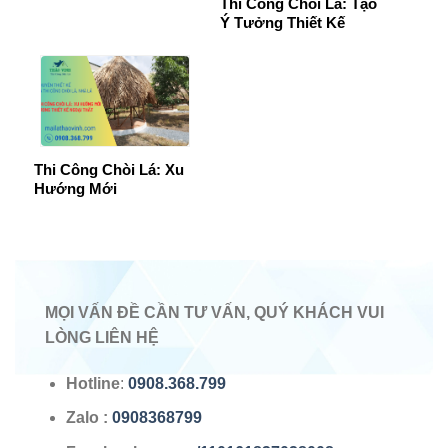
Thi Công Chòi Lá: Tạo
Ý Tưởng Thiết Kế
Thi Công Chòi Lá: Xu
Hướng Mới
MỌI VẤN ĐỀ CẦN TƯ VẤN, QUÝ KHÁCH VUI
LÒNG LIÊN HỆ
Hotline
:
0908.368.799
Zalo
:
0908368799