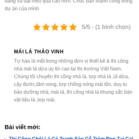
dàng và đạt hiệu quả cao hơn. Chúc bạn thành công trong
dự án của mình
5/5 - (1 bình chọn)
MÁI LÁ THẢO VINH
Tự hào là một trong những đơn vị thiết kế & thi công
nhà mái lá dừa uy tín cao tại thị trường Việt Nam.
Chúng tôi chuyên thi công nhà lá, lợp nhà lá ,lá dừa,
cây đước,tầm vong, lợp chống nóng mái tôn, duy tu
bảo dưỡng nhà, mái lá, thi công nhà lá khung sắt; bán
vật liệu lá ,lợp mái.
Bài viết mới:
Thi Công Chòi Lá Cỏ Tranh Sàn Gỗ Tràm Đẹp Tại Cai