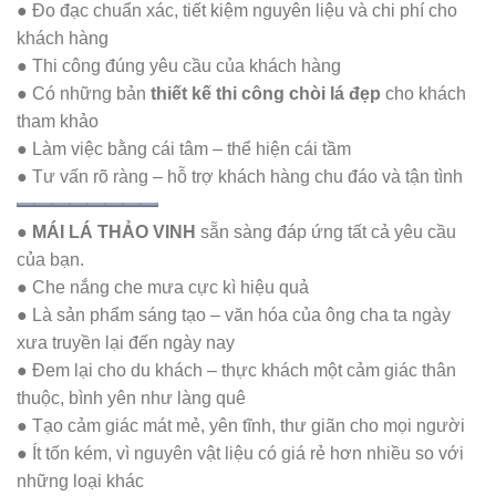
● Đo đạc chuẩn xác, tiết kiệm nguyên liệu và chi phí cho
khách hàng
● Thi công đúng yêu cầu của khách hàng
● Có những bản
thiết kế thi công chòi lá đẹp
cho khách
tham khảo
● Làm việc bằng cái tâm – thể hiện cái tầm
● Tư vấn rõ ràng – hỗ trợ khách hàng chu đáo và tận tình
●
MÁI LÁ THẢO VINH
sẵn sàng đáp ứng tất cả yêu cầu
của bạn.
● Che nắng che mưa cực kì hiệu quả
● Là sản phẩm sáng tạo – văn hóa của ông cha ta ngày
xưa truyền lại đến ngày nay
● Đem lại cho du khách – thực khách một cảm giác thân
thuộc, bình yên như làng quê
● Tạo cảm giác mát mẻ, yên tĩnh, thư giãn cho mọi người
● Ít tốn kém, vì nguyên vật liệu có giá rẻ hơn nhiều so với
những loại khác