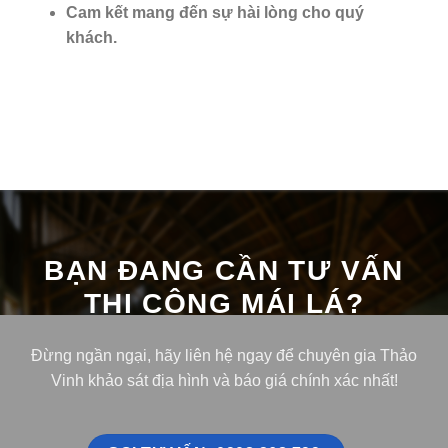
Cam kết mang đến sự hài lòng cho quý
khách.
BẠN ĐANG CẦN TƯ VẤN
THI CÔNG MÁI LÁ?
Đừng ngần ngại, hãy liên hệ ngay để chuyên gia Thảo
Vinh khảo sát địa hình và báo giá chính xác nhất!