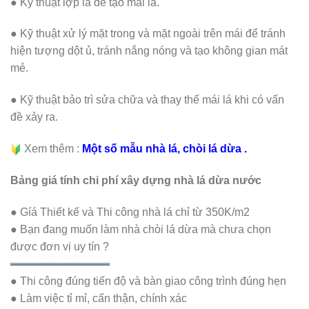
● Kỹ thuật lợp lá để tạo mái lá.
● Kỹ thuật xử lý mặt trong và mặt ngoài trên mái để tránh
hiện tượng dột ủ, tránh nắng nóng và tạo không gian mát
mẻ.
● Kỹ thuật bảo trì sửa chữa và thay thế mái lá khi có vấn
đề xảy ra.
Xem thêm :
Một số mẫu nhà lá, chòi lá dừa .
Bảng giá tính chi phí xây dựng nhà lá dừa nước
● Gíá Thiết kế và Thi công nhà lá chỉ từ
350K/m2
● Bạn đang muốn làm nhà chòi lá dừa mà chưa chọn
được đơn vị uy tín ?
● Thi công đúng tiến độ và bàn giao công trình đúng hẹn
● Làm việc tỉ mỉ, cẩn thận, chính xác