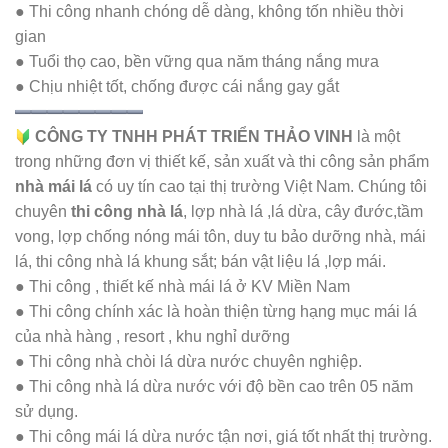
● Thi công nhanh chóng dễ dàng, không tốn nhiều thời
gian
● Tuổi thọ cao, bền vững qua năm tháng nắng mưa
● Chịu nhiệt tốt, chống được cái nắng gay gắt
CÔNG TY TNHH PHÁT TRIỂN THẢO VINH
là một
trong những đơn vị thiết kế, sản xuất và thi công sản phẩm
nhà mái lá
có uy tín cao tại thị trường Việt Nam. Chúng tôi
chuyên
thi công nhà lá
, lợp nhà lá ,lá dừa, cây đước,tầm
vong, lợp chống nóng mái tôn, duy tu bảo dưỡng nhà, mái
lá, thi công nhà lá khung sắt; bán vật liệu lá ,lợp mái.
● Thi công , thiết kế nhà mái lá ở KV Miền Nam
● Thi công chính xác là hoàn thiện từng hạng mục mái lá
của nhà hàng , resort , khu nghỉ dưỡng
● Thi công nhà chòi lá dừa nước chuyên nghiệp.
● Thi công nhà lá dừa nước với độ bền cao trên 05 năm
sử dụng.
● Thi công mái lá dừa nước tận nơi, giá tốt nhất thị trường.